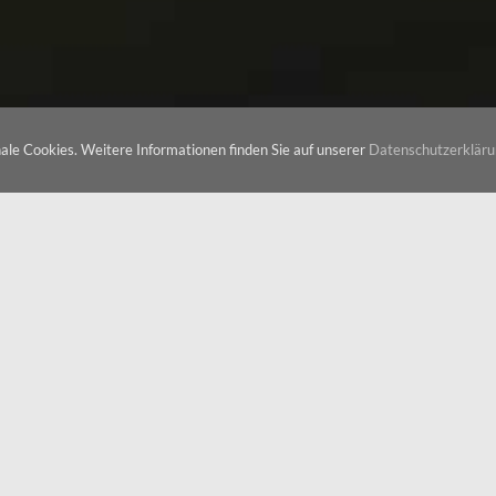
© Copyright 2026 FLINTROP garden & treework
nale Cookies. Weitere Informationen finden Sie auf unserer
Datenschutzerkläru
 GARTEN- UND BAUMPFLEGE FACHBETRIEB SEIT 
Tel. 0172-707437
Kostenlose und unverbindliche Vorbesichtigung!