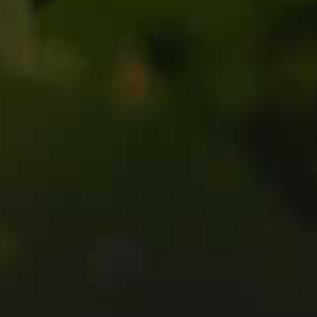
Karl Flintrop
Garten- und Baumpfleger
Tutzinger Strasse 22
82340 Feldafing
KONTAKT
0172-7074373
info@baumpflege-flintrop.de
Impressum
Datenschutz